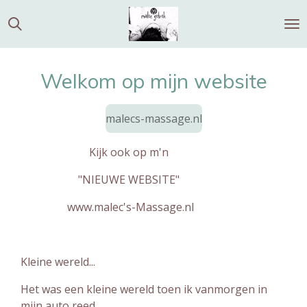
Ga
direct
naar
de
Welkom op mijn website
hoofdinhoud
malecs-massage.nl
Kijk ook op m'n
"NIEUWE WEBSITE"
www.malec's-Massage.nl
Kleine wereld...
Het was een kleine wereld toen ik vanmorgen in
mijn auto reed,